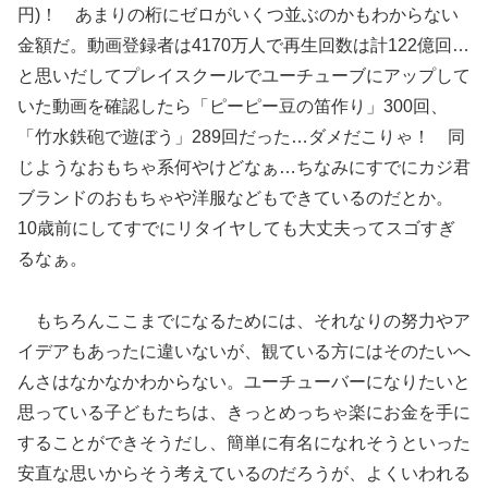
円)！ あまりの桁にゼロがいくつ並ぶのかもわからない
金額だ。動画登録者は4170万人で再生回数は計122億回…
と思いだしてプレイスクールでユーチューブにアップして
いた動画を確認したら「ピーピー豆の笛作り」300回、
「竹水鉄砲で遊ぼう」289回だった…ダメだこりゃ！ 同
じようなおもちゃ系何やけどなぁ…ちなみにすでにカジ君
ブランドのおもちゃや洋服などもできているのだとか。
10歳前にしてすでにリタイヤしても大丈夫ってスゴすぎ
るなぁ。
もちろんここまでになるためには、それなりの努力やア
イデアもあったに違いないが、観ている方にはそのたいへ
んさはなかなかわからない。ユーチューバーになりたいと
思っている子どもたちは、きっとめっちゃ楽にお金を手に
することができそうだし、簡単に有名になれそうといった
安直な思いからそう考えているのだろうが、よくいわれる