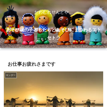
たわむれせんとや…
あそび場の子どもたちとあそびにまつわるエト
セトラ
お仕事お疲れさまです
キンダー