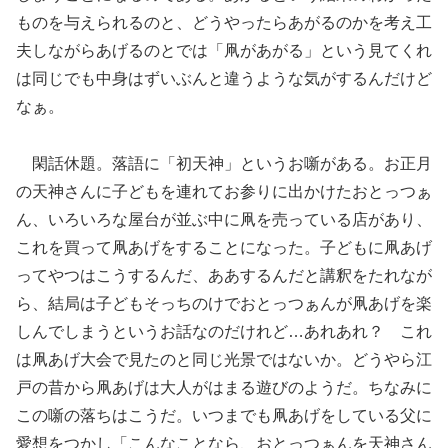
ものを与えられるのと、どうやったらあがるのかを考え工
夫しながらあげるのとでは「凧があがる」という見てくれ
は同じでも中身はずいぶんと違うような気がするんだけど
なぁ。
閑話休題。落語に「初天神」というお噺がある。お正月
の天神さんに子どもを連れてお参りに出かけたおとっつぁ
ん、いろいろな屋台が並ぶ中に凧を売っている店があり、
これを買って凧あげをすることになった。子どもに凧あげ
ってやつはこうするんだ、ああするんだと講釈をたれなが
ら、結局は子どもそっちのけでおとっつぁんが凧あげを楽
しんでしまうというお話なのだけれど…あれあれ？ これ
は凧あげ大会で見たのと同じ光景ではないか。どうやら江
戸の昔から凧あげは大人がはまる遊びのようだ。ちなみに
この噺の落ちはこうだ。いつまでも凧あげをしている父に
愛想をつかし「こんなことなら、おとっつぁんを天神さん