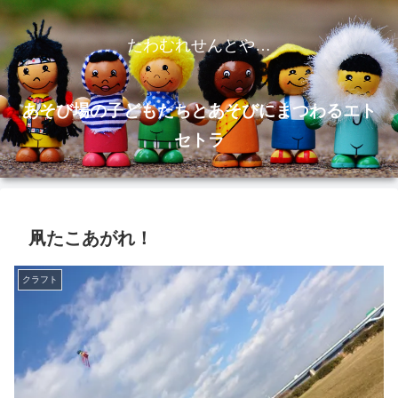
たわむれせんとや…
あそび場の子どもたちとあそびにまつわるエト
セトラ
凧たこあがれ！
クラフト