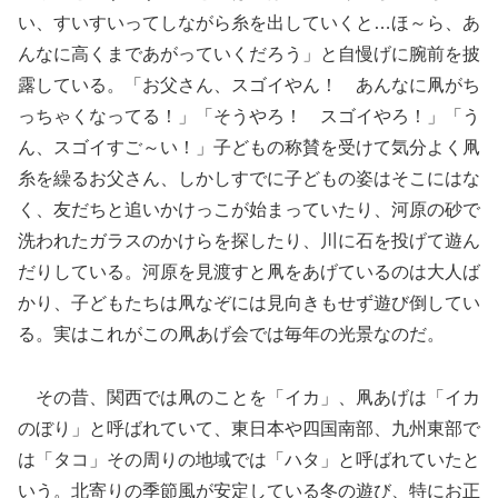
い、すいすいってしながら糸を出していくと…ほ～ら、あ
んなに高くまであがっていくだろう」と自慢げに腕前を披
露している。「お父さん、スゴイやん！ あんなに凧がち
っちゃくなってる！」「そうやろ！ スゴイやろ！」「う
ん、スゴイすご～い！」子どもの称賛を受けて気分よく凧
糸を繰るお父さん、しかしすでに子どもの姿はそこにはな
く、友だちと追いかけっこが始まっていたり、河原の砂で
洗われたガラスのかけらを探したり、川に石を投げて遊ん
だりしている。河原を見渡すと凧をあげているのは大人ば
かり、子どもたちは凧なぞには見向きもせず遊び倒してい
る。実はこれがこの凧あげ会では毎年の光景なのだ。
その昔、関西では凧のことを「イカ」、凧あげは「イカ
のぼり」と呼ばれていて、東日本や四国南部、九州東部で
は「タコ」その周りの地域では「ハタ」と呼ばれていたと
いう。北寄りの季節風が安定している冬の遊び、特にお正