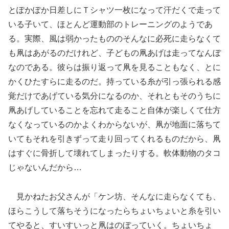
とぽかぽか日差しにＴシャツ一枚になって汗だくで走って
いる子いて、ほとんど運動部のトレーニングのようであ
る。実際、風は弱かったもののそんなに必死に走らなくて
も凧はあがるのだけれど、子どもの凧あげは走ってなんぼ
なのである。彼らは振り返って凧を見ることもなく、とに
かくひたすらに走るのだ。持っている糸が引っ張られる感
覚だけであげている気分になるのか、それともそのうちに
凧あげしていることを忘れて走ること自体が楽しくて仕方
なくなっているのかよくわからないが、凧が地面に落ちて
いてもそれを引きずって走り回ってくれるものだから、凧
はすぐに骨折して壊れてしまったりする。軟体動物のタコ
じゃないんだから…
見かねたお父さんが「ケン坊、そんなに走らなくても、
ほらこうして落ちそうになったらちょいちょいと糸を引い
てやると、すいすいっと凧はのぼっていく。ちょいちょ