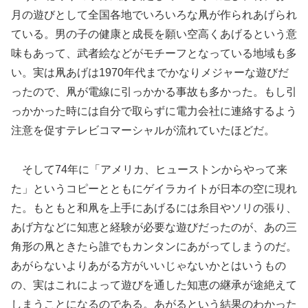
月の遊びとして全国各地でいろいろな凧が作られあげられ
ている。男の子の健康と成長を願い空高くあげるという意
味もあって、武者絵などがモチーフとなっている地域も多
い。実は凧あげは1970年代までかなりメジャーな遊びだ
ったので、凧が電線に引っかかる事故も多かった。もし引
っかかった時には自分で取らずに電力会社に連絡するよう
注意を促すテレビコマーシャルが流れていたほどだ。
そして74年に「アメリカ、ヒューストンからやって来
た」というコピーとともにゲイラカイトが日本の空に現れ
た。もともと和凧を上手にあげるには糸目やソリの張り、
あげ方などに知恵と経験が必要な遊びだったのが、あの三
角形の凧ときたら誰でもカンタンにあがってしまうのだ。
あがらないよりあがる方がいいじゃないかとはいうもの
の、実はこれによって遊びを通した知恵の継承が途絶えて
しまうことになるのである。あがるという結果のわかった