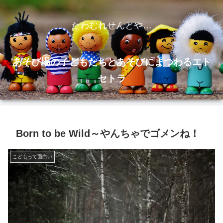
たわむれせんとや…
あそび場の子どもたちとあそびにまつわるエト
セトラ
Born to be Wild～やんちゃでゴメンね！
こどもって面白い