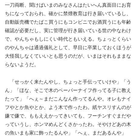
一刀両断、聞けばいまのみなさんはたいへん真面目にお育
ちになっておられ、確かに禁煙教育は行き届いているし、
自動販売機でたばこ買うにもコンビニでお酒買うにも年齢
確認が必要だし、実に管理が行き届いている世の中なわけ
で、やんちゃもしにくい時代ともいえる。ちょっとくらい
のやんちゃは通過儀礼として、早目に卒業しておくほうが
大怪我しなくていいとも思うのだが、いまはそれもままな
らないようだ。
「せっかく来たんやし、ちょっと手伝っていけや」「う
ん」「ほな、そこで木のペーパーナイフ作ってる子に教え
たって」「へぇ～まだこんなん作ってるんや。オレもナイ
フやとか魚やとか、よう木で作ったわ。紙ヤスリすんのが
嫌で嫌で、ももええかってきいても、フーチンすぐまだや
っていうし、ホンマめんどくさかったわ。そやけどあの木
の魚いまも家に飾ったるんや」「へぇ、まだあるんや」