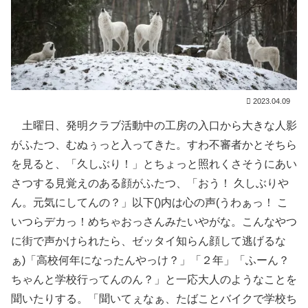
2023.04.09
土曜日、発明クラブ活動中の工房の入口から大きな人影
がふたつ、むぬぅっと入ってきた。すわ不審者かとそちら
を見ると、「久しぶり！」とちょっと照れくさそうにあい
さつする見覚えのある顔がふたつ、「おう！ 久しぶりや
ん。元気にしてんの？」以下()内は心の声(うわぁっ！ こ
いつらデカっ！めちゃおっさんみたいやがな。こんなやつ
に街で声かけられたら、ゼッタイ知らん顔して逃げるな
ぁ)「高校何年になったんやっけ？」「２年」「ふーん？
ちゃんと学校行ってんのん？」と一応大人のようなことを
聞いたりする。「聞いてぇなぁ、たばことバイクで学校ち